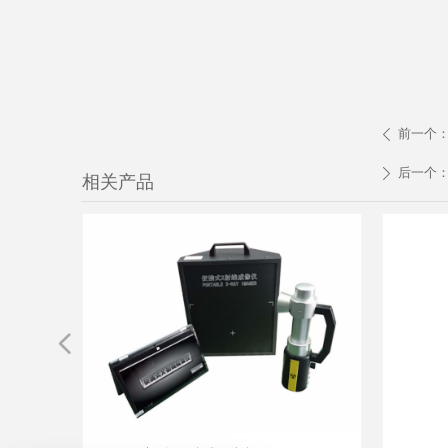
前一个
ꄴ
后一个
ꄲ
相关产品
넳