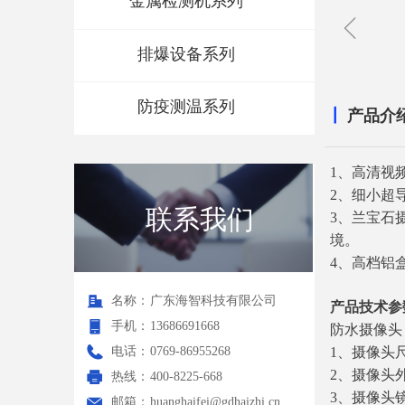
金属检测机系列
ꁆ
排爆设备系列
防疫测温系列
┃
产品介
1、高清视
2、细小超
联系我们
3、兰宝石
境。
4、高档铝
名称：
广东海智科技有限公司
产品技术参
手机：
13686691668
防水摄像头
电话：
0769-86955268
1、摄像头尺
2、摄像头
热线：
400-8225-668
3、摄像头
邮箱：
huanghaifei@gdhaizhi.cn