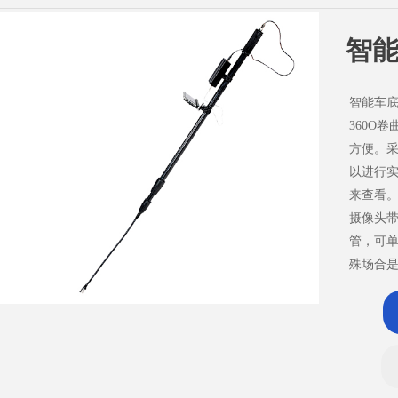
智能
智能车底
360O
方便。采
以进行
来查看
摄像头带
管，可
殊场合