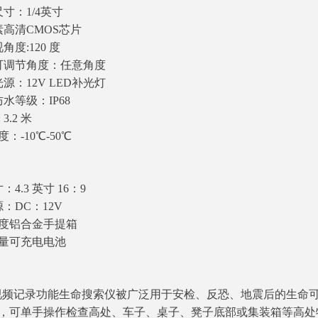
寸：1/4英寸
素高清CMOS芯片
角度:120 度
可调节角度：任意角度
源：12V LED补光灯
水等级：IP68
3.2 米
：-10℃-50℃
4.3 英寸 16：9
：DC：12V
度铝合金手提箱
量可充电电池
06 视频记录功能生命搜索仪被广泛用于安检、反恐、地震后的生
，可单手操作检查高处、车子、桌子、凳子底部或集装箱等高处