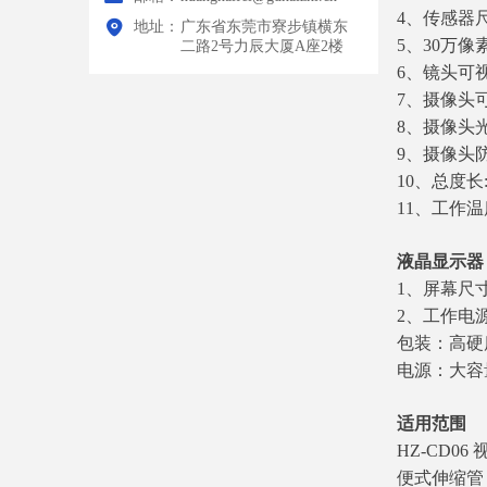
4、传感器尺
地址：
广东省东莞市寮步镇横东
5、30万像
二路2号力辰大厦A座2楼
6、镜头可视
7、摄像头
8、摄像头光
9、摄像头防
10、总度长: 
11、工作温度
液晶显示器
1、屏幕尺寸：
2、工作电源
包装：高硬
电源：大容
适用范围
HZ-CD
便式伸缩管