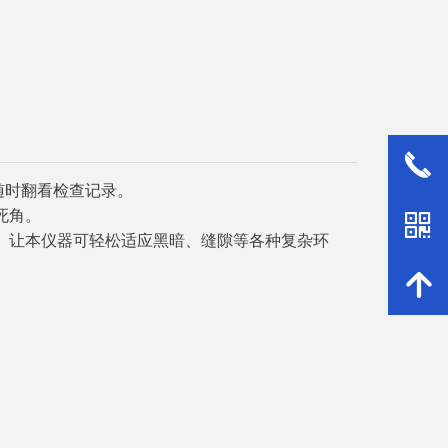
끅
随时翻看检查记录。
死角。
낃
光灯。让本仪器可轻松适应黑暗、缝隙等各种复杂环
녕