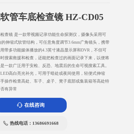
软管车底检查镜 HZ-CD05
检查镜 是一款带视频记录功能生命探测仪，摄像头采用可
卷曲的伸缩式软管结构，可任意角度调节3.6mm广角镜头，携带
用带多功能媒体播放的4.3英寸液晶显示屏和DVR，不但可
实时搜索救援和检查，还能把检查过的画面记录下来，以便将
。是一款广泛用于安检、反恐、地震后的生命可视搜索工具。
LED高白亮光补光，可用于暗处或夜间使用，轻便式伸缩
单手操作检查高处、车子、桌子、凳子底部或集装箱等高处特
是否有异常
在线咨询
ꁱ
热线电话：13686691668
ꂅ