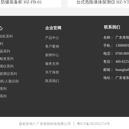
防爆装备柜 HZ-FB-01
台式危险液体探测仪 HZ-YT
联系我们
企业官网
心
检机系列
名称：
广东海
产品中心
列
手机：
1368669
客户案例
器系列
电话：
0769-869
新闻中心
检查系列
售后：
400-8225
服务支持
测仪系列
邮箱：
huanghaif
关于海智
探测仪系列
地址：
广东省东
联系我们
闸机/人脸识别
系列
系列
粤ICP备2022052714号
版权所有© 广东海智科技有限公司