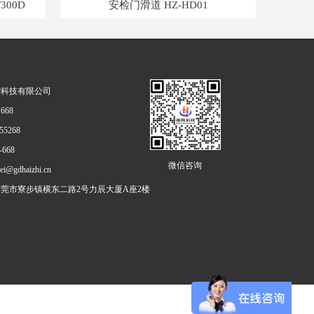
300D
安检门滑道 HZ-HD01
高清
智科技有限公司
1668
55268
-668
微信咨询
ei@gdhaizhi.cn
莞市寮步镇横东二路2号力辰大厦A座2楼