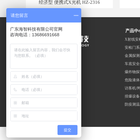
0100D
0180
080D
V200
800A
Z300
Z200
550D
200D
022A
023D
HZ-
D02
023
00C
100
300
300
306
03
00
02
22
00
1
1
0
配版)
Z-BS680
HZ-CD05
统 HZ-WZ-T8
 视频车底检查仪 HZ-CD500
经济型 便携式X光机 HZ-2316
请您留言
广东海智科技有限公司官网
产品中
咨询电话：13686691668
X射线安
安检门系
金属探测
车底安全
爆炸物探
危险液体
访客机/
排爆设备
防疫测温
提交