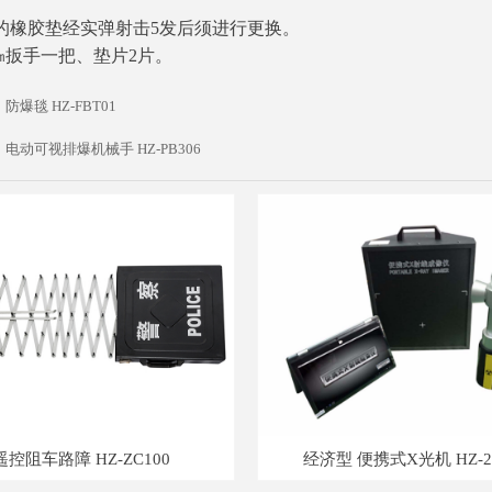
橡胶垫经实弹射击5发后须进行更换。
6㎜扳手一把、垫片2片。
：
防爆毯 HZ-FBT01
：
电动可视排爆机械手 HZ-PB306
遥控阻车路障 HZ-ZC100
经济型 便携式X光机 HZ-2