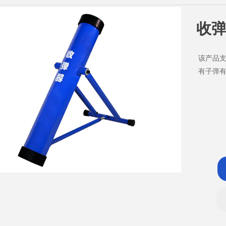
收弹器
该产品支
有子弹