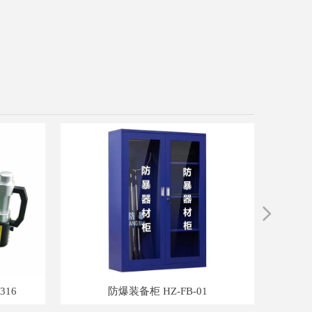
넲
316
防爆装备柜 HZ-FB-01
台式