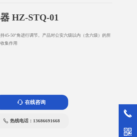
 HZ-STQ-01
持45-50°角进行调节。产品对公安六级以内（含六级）的所
有收集作用
在线咨询
ꁱ
끅
热线电话：13686691668
ꂅ
낃