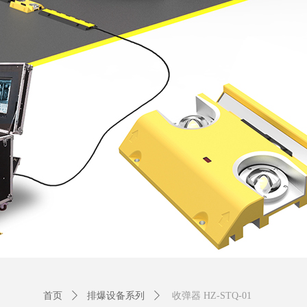
首页
ꄲ
排爆设备系列
ꄲ
收弹器 HZ-STQ-01