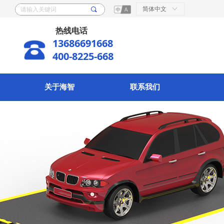
简体中文
ꀅ
끠
热线电话
13686691668
400-8225-668
关于海智
联系我们