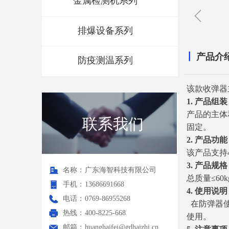
金属检测机系列
ꁆ
排爆设备系列
┃
产品介
防疫测温系列
该款收弹器
1. 产品组装
产品的主体
联系我们
固定。
2. 产品功能
该产品支持
3. 产品规格
名称：
广东海智科技有限公司
总质量≤60k
手机：
13686691668
4. 使用说明
电话：
0769-86955268
在防弹器使
热线：
400-8225-668
使用。
邮箱：
huanghaifei@gdhaizhi.cn