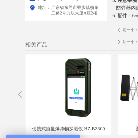
5. 注意事项
地址：
广东省东莞市寮步镇横东
防弹器内的
二路2号力辰大厦A座2楼
6. 配件：
前一个
ꄴ
后一个
ꄲ
相关产品
넳
0100D
0180
080D
V200
800A
Z200
550D
200D
022A
023D
HZ-
900
D02
023
00C
100
300
300
306
03
00
02
22
00
1
1
配版)
Z-BS680
HZ-CD05
统 HZ-WZ-T8
 视频车底检查仪 HZ-CD500
便携式痕量爆炸物探测仪 HZ-BZ300