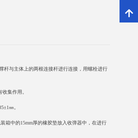
녕
撑杆与主体上的两根连接杆进行连接，用螺栓进行
有收集作用。
35±1㎜。
包装箱中的15mm厚的橡胶垫放入收弹器中，在进行